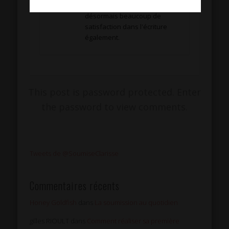
quotidien et je prends
désormais beaucoup de
satisfaction dans l'écriture
également.
This post is password protected. Enter
the password to view comments.
Tweets de @SoumiseClarisse
Commentaires récents
Honey Goldfish
dans
La soumission au quotidien
gilles RIOULT
dans
Comment réaliser sa première