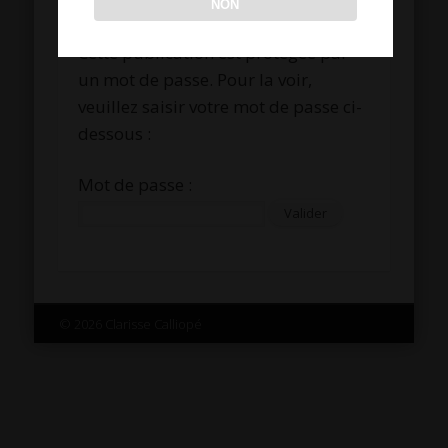
NON
Cette publication est protégée par
un mot de passe. Pour la voir,
veuillez saisir votre mot de passe ci-
dessous :
Mot de passe :
© 2026 Clarisse Calliopé