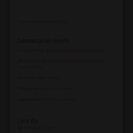
Tweets de @SoumiseClarisse
Commentaires récents
Honey Goldfish
dans
La soumission au quotidien
gilles RIOULT
dans
Comment réaliser sa première
séance BDSM ?
Meekness
dans
L’amour
Philippe
dans
Esclave / soumise
Ludovic
dans
Trouver sa soumise
Livre d'or
ME
/
octobre 21, 2021