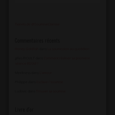
Tweets de @SoumiseClarisse
Commentaires récents
Honey Goldfish
dans
La soumission au quotidien
gilles RIOULT
dans
Comment réaliser sa première
séance BDSM ?
Meekness
dans
L’amour
Philippe
dans
Esclave / soumise
Ludovic
dans
Trouver sa soumise
Livre d'or