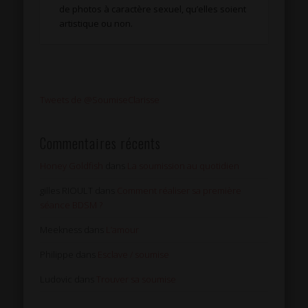
de photos à caractère sexuel, qu’elles soient
artistique ou non.
Tweets de @SoumiseClarisse
Commentaires récents
Honey Goldfish
dans
La soumission au quotidien
gilles RIOULT
dans
Comment réaliser sa première
séance BDSM ?
Meekness
dans
L’amour
Philippe
dans
Esclave / soumise
Ludovic
dans
Trouver sa soumise