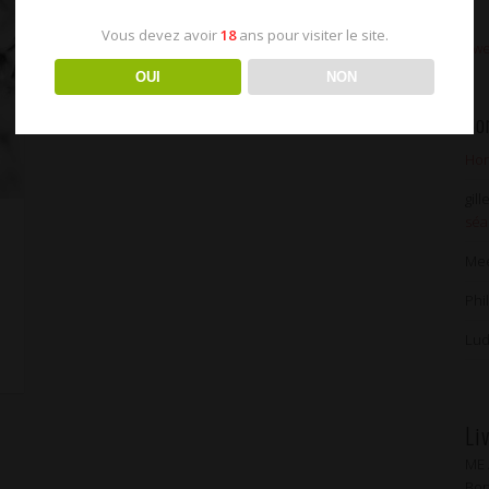
Vous devez avoir
18
ans pour visiter le site.
Twe
OUI
NON
Co
Hon
gil
séa
Me
Phi
Lud
Li
ME
Bon