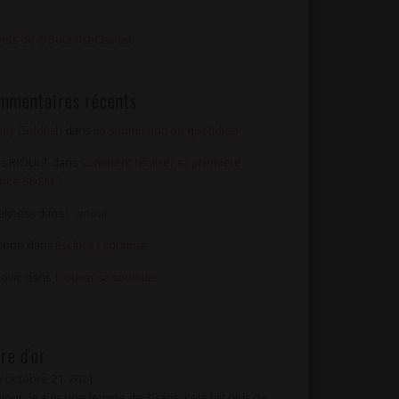
ets de @SoumiseClarisse
mmentaires récents
ey Goldfish
dans
La soumission au quotidien
les RIOULT
dans
Comment réaliser sa première
nce BDSM ?
ekness
dans
L’amour
lippe
dans
Esclave / soumise
ovic
dans
Trouver sa soumise
vre d'or
/
octobre 21, 2021
jour, je suis une femme de 39 ans, cela fait plus de