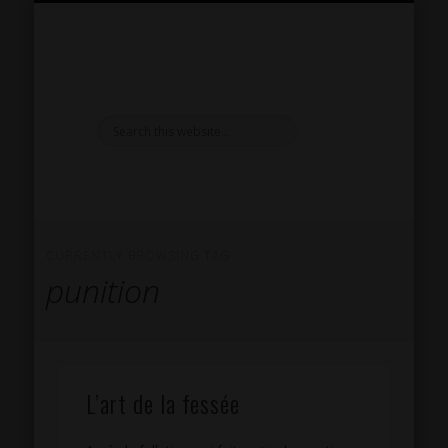
PRÉSENTATION
RÉPERTOIRE SM
INSPIRATIONS
RÉFLEXIONS
LIVRE D’OR
CONTACT
SÉANCES
EXTRAS
HOME
CURRENTLY BROWSING TAG
punition
L’art de la fessée