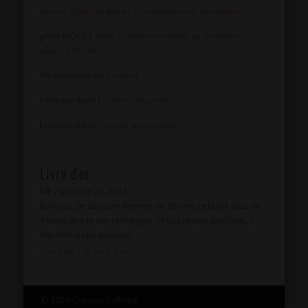
Honey Goldfish
dans
La soumission au quotidien
gilles RIOULT
dans
Comment réaliser sa première
séance BDSM ?
Meekness
dans
L’amour
Philippe
dans
Esclave / soumise
Ludovic
dans
Trouver sa soumise
Livre d'or
ME
/
octobre 21, 2021
Bonjour, je suis une femme de 39 ans, cela fait plus de
9 mois que je me renseigne, j'étais jamais satisfaite, il
me manquais quelque...
Consultez le livre d'or
© 2026 Clarisse Calliopé