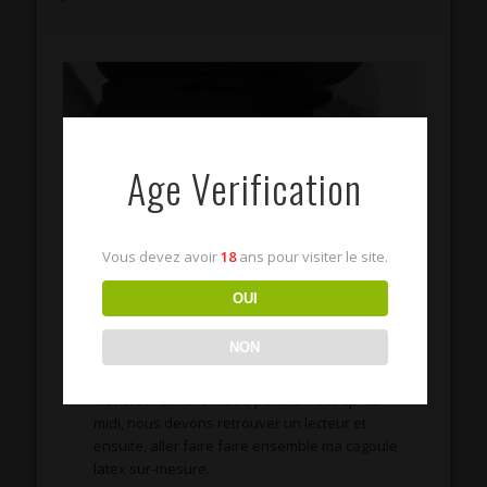
Age Verification
Vous devez avoir
18
ans pour visiter le site.
OUI
Petite catin
NON
C’est les bras chargés que je retrouve
Monsieur dans le métro parisien. Cet après-
midi, nous devons retrouver un lecteur et
ensuite, aller faire faire ensemble ma cagoule
latex sur-mesure.