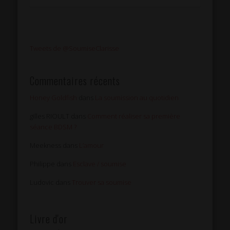
Tweets de @SoumiseClarisse
Commentaires récents
Honey Goldfish
dans
La soumission au quotidien
gilles RIOULT
dans
Comment réaliser sa première
séance BDSM ?
Meekness
dans
L’amour
Philippe
dans
Esclave / soumise
Ludovic
dans
Trouver sa soumise
Livre d'or