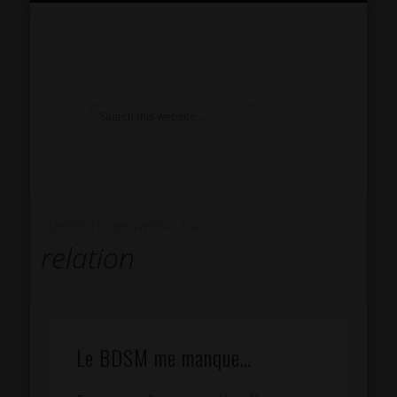
PRÉSENTATION
RÉPERTOIRE SM
INSPIRATIONS
RÉFLEXIONS
LIVRE D’OR
CONTACT
SÉANCES
EXTRAS
HOME
CURRENTLY BROWSING TAG
relation
Le BDSM me manque…