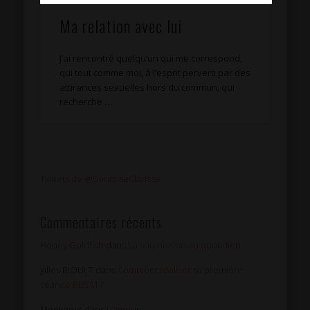
Ma relation avec lui
J’ai rencontré quelqu’un qui me correspond,
qui tout comme moi, à l’esprit perverti par des
attirances sexuelles hors du commun, qui
recherche …
Tweets de @SoumiseClarisse
Commentaires récents
Honey Goldfish
dans
La soumission au quotidien
gilles RIOULT
dans
Comment réaliser sa première
séance BDSM ?
Meekness
dans
L’amour