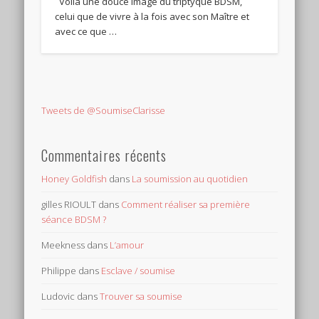
Voilà une douce image du triptyque BDSM,
celui que de vivre à la fois avec son Maître et
avec ce que …
Tweets de @SoumiseClarisse
Commentaires récents
Honey Goldfish
dans
La soumission au quotidien
gilles RIOULT
dans
Comment réaliser sa première
séance BDSM ?
Meekness
dans
L’amour
Philippe
dans
Esclave / soumise
Ludovic
dans
Trouver sa soumise