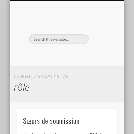
PRÉSENTATION
RÉPERTOIRE SM
INSPIRATIONS
RÉFLEXIONS
LIVRE D’OR
CONTACT
SÉANCES
EXTRAS
HOME
CURRENTLY BROWSING TAG
rôle
Sœurs de soumission