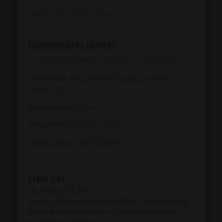
Tweets de @SoumiseClarisse
Commentaires récents
Honey Goldfish
dans
La soumission au quotidien
gilles RIOULT
dans
Comment réaliser sa première
séance BDSM ?
Meekness
dans
L’amour
Philippe
dans
Esclave / soumise
Ludovic
dans
Trouver sa soumise
Livre d'or
ME
/
octobre 21, 2021
Bonjour, je suis une femme de 39 ans, cela fait plus de
9 mois que je me renseigne, j'étais jamais satisfaite, il
me manquais quelque...