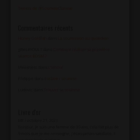
Tweets de @SoumiseClarisse
Commentaires récents
Honey Goldfish
dans
La soumission au quotidien
gilles RIOULT
dans
Comment réaliser sa première
séance BDSM ?
Meekness
dans
L’amour
Philippe
dans
Esclave / soumise
Ludovic
dans
Trouver sa soumise
Livre d'or
ME
/
octobre 21, 2021
Bonjour, je suis une femme de 39 ans, cela fait plus de
9 mois que je me renseigne, j'étais jamais satisfaite, il
me manquais quelque...