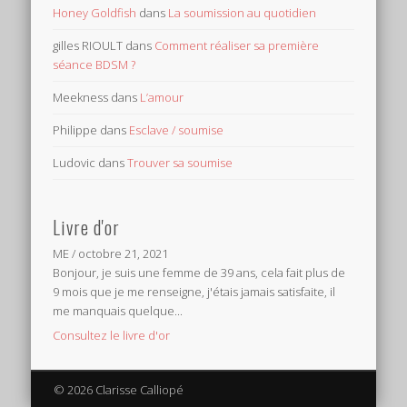
Honey Goldfish
dans
La soumission au quotidien
gilles RIOULT
dans
Comment réaliser sa première
séance BDSM ?
Meekness
dans
L’amour
Philippe
dans
Esclave / soumise
Ludovic
dans
Trouver sa soumise
Livre d'or
ME
/
octobre 21, 2021
Bonjour, je suis une femme de 39 ans, cela fait plus de
9 mois que je me renseigne, j'étais jamais satisfaite, il
me manquais quelque...
Consultez le livre d'or
© 2026 Clarisse Calliopé