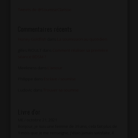
Tweets de @SoumiseClarisse
Commentaires récents
Honey Goldfish
dans
La soumission au quotidien
gilles RIOULT
dans
Comment réaliser sa première
séance BDSM ?
Meekness
dans
L’amour
Philippe
dans
Esclave / soumise
Ludovic
dans
Trouver sa soumise
Livre d'or
ME
/
octobre 21, 2021
Bonjour, je suis une femme de 39 ans, cela fait plus de
9 mois que je me renseigne, j'étais jamais satisfaite, il