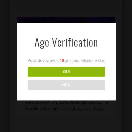
Age Verification
Vous devez avoir
18
ans pour visiter le site.
OUI
NON
l’oiseau en cage
Cet article est un petit texte métaphore sur ma
condition de soumise, je suis l’oiseau en cage.