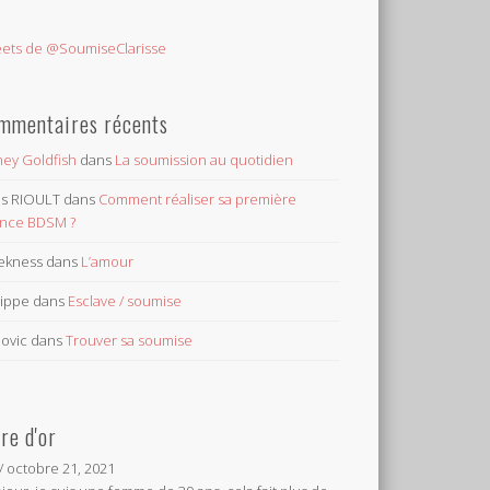
ets de @SoumiseClarisse
mmentaires récents
ey Goldfish
dans
La soumission au quotidien
les RIOULT
dans
Comment réaliser sa première
nce BDSM ?
ekness
dans
L’amour
lippe
dans
Esclave / soumise
ovic
dans
Trouver sa soumise
vre d'or
/
octobre 21, 2021