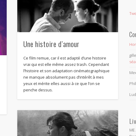
Twe
Co
Une histoire d’amour
Hon
gil
Ce film remue, car il est adapté d’une histoire
séa
vrai qui est elle même assez trash. Cependant
l’histoire et son adaptation cinématographique
Me
ne manque absolument pas d’intérêt à mes
Phi
yeux et mérite elles aussi à ce que l’on se
penche dessus.
Lud
Li
ME