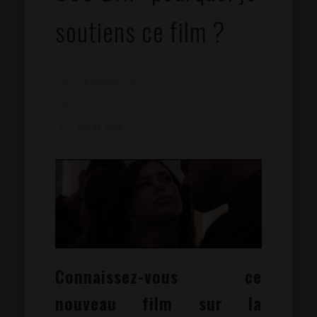
soutiens ce film ?
clarissesoumise
juin 26, 2020
Extras
,
films
Connaissez-vous ce
nouveau film sur la