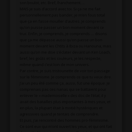
son boulot, etc. Bref, franchement….
MAIS je suis d’accord avec toi. Si ça ne me fait
personnellement pas bander, je m’en fous total
que ça en fasse mouiller d’autres. Je comprends
qu’on puisse passer un bon moment devant ce
truc. Enfin, je comprends, je comprends…. disons
que ça me dépasse aussi qu’on passe un bon
moment devant les Chtits à Ibiza ou Hanouna, mais
aussi qu’on me dise s’éclater devant un Ken Loach,
bref, les goûts et les couleurs, je les respecte,
même quand c’est loin de mon univers.
Par contre, je suis tristounette de voir ton passage
sur le féminisme. Je comprends ce que tu veux dire.
J’ai un peu été comme ça, aussi, fut une époque. Je
comprenais pas ces nanas qui se battaient pour
enlever le « mademoiselle » des doc de l’état, il y
avait des batailles plus importantes à mes yeux, et
en plus, la plupart était à moitié hystériques et
agressives quand je tentais de comprendre.
Et puis, j’ai rencontré des hommes pro-féminisme.
Ce sont eux qui m’ont ouvert les yeux, et qui ont fait