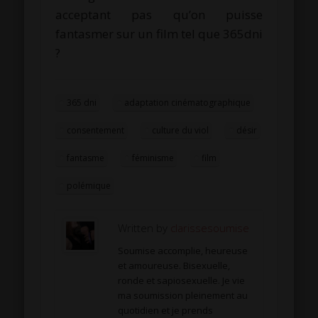
acceptant pas qu’on puisse
fantasmer sur un film tel que 365dni
?
365 dni
adaptation cinématographique
consentement
culture du viol
désir
fantasme
féminisme
film
polémique
Written by
clarissesoumise
Soumise accomplie, heureuse
et amoureuse. Bisexuelle,
ronde et sapiosexuelle. Je vie
ma soumission pleinement au
quotidien et je prends