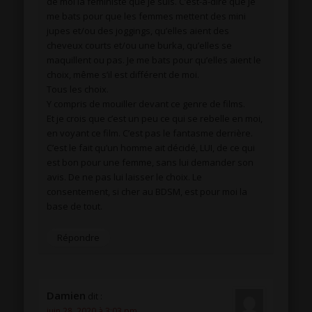
de moi la féministe que je suis. C’est-à-dire que je
me bats pour que les femmes mettent des mini
jupes et/ou des joggings, qu’elles aient des
cheveux courts et/ou une burka, qu’elles se
maquillent ou pas. Je me bats pour qu’elles aient le
choix, même s’il est différent de moi.
Tous les choix.
Y compris de mouiller devant ce genre de films.
Et je crois que c’est un peu ce qui se rebelle en moi,
en voyant ce film. C’est pas le fantasme derrière.
C’est le fait qu’un homme ait décidé, LUI, de ce qui
est bon pour une femme, sans lui demander son
avis. De ne pas lui laisser le choix. Le
consentement, si cher au BDSM, est pour moi la
base de tout.
Répondre
Damien
dit :
juin 28, 2020 à 3:03 pm