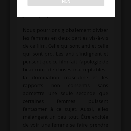
différemment.
NON
Je m’explique…
Nous pourrions globalement diviser
les femmes en deux parties vis-à-vis
de ce film. Celle qui sont anti et celle
qui sont pro. Les anti s’indignent et
pensent que ce film fait l’apologie de
beaucoup de choses inacceptables :
la domination masculine et les
rapports non consentis sans
admettre une seule seconde que
certaines femmes puissent
fantasmer à ce sujet. Aussi, elles
mélangent un peu tout. Être excitée
de voir une femme se faire prendre