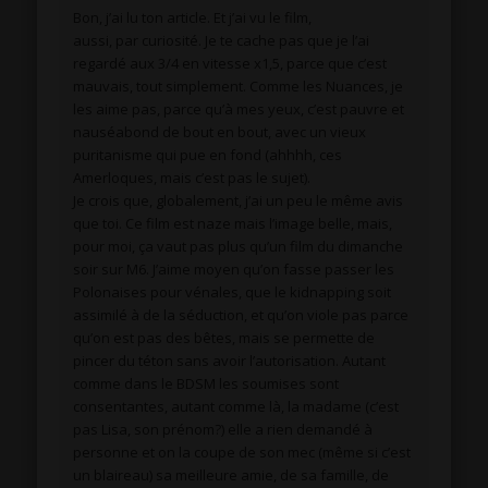
Bon, j’ai lu ton article. Et j’ai vu le film,
aussi, par curiosité. Je te cache pas que je l’ai
regardé aux 3/4 en vitesse x1,5, parce que c’est
mauvais, tout simplement. Comme les Nuances, je
les aime pas, parce qu’à mes yeux, c’est pauvre et
nauséabond de bout en bout, avec un vieux
puritanisme qui pue en fond (ahhhh, ces
Amerloques, mais c’est pas le sujet).
Je crois que, globalement, j’ai un peu le même avis
que toi. Ce film est naze mais l’image belle, mais,
pour moi, ça vaut pas plus qu’un film du dimanche
soir sur M6. J’aime moyen qu’on fasse passer les
Polonaises pour vénales, que le kidnapping soit
assimilé à de la séduction, et qu’on viole pas parce
qu’on est pas des bêtes, mais se permette de
pincer du téton sans avoir l’autorisation. Autant
comme dans le BDSM les soumises sont
consentantes, autant comme là, la madame (c’est
pas Lisa, son prénom?) elle a rien demandé à
personne et on la coupe de son mec (même si c’est
un blaireau) sa meilleure amie, de sa famille, de