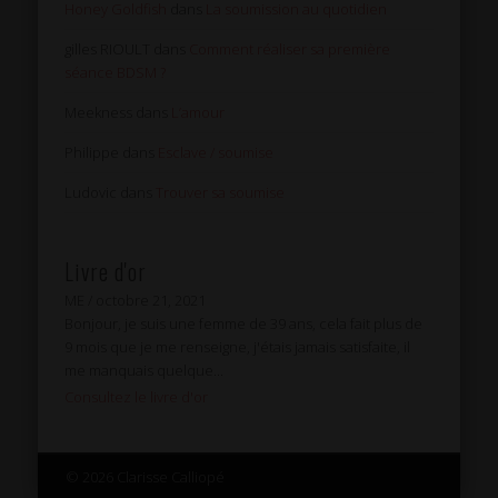
Honey Goldfish
dans
La soumission au quotidien
gilles RIOULT
dans
Comment réaliser sa première
séance BDSM ?
Meekness
dans
L’amour
Philippe
dans
Esclave / soumise
Ludovic
dans
Trouver sa soumise
Livre d'or
ME
/
octobre 21, 2021
Bonjour, je suis une femme de 39 ans, cela fait plus de
9 mois que je me renseigne, j'étais jamais satisfaite, il
me manquais quelque...
Consultez le livre d'or
© 2026 Clarisse Calliopé