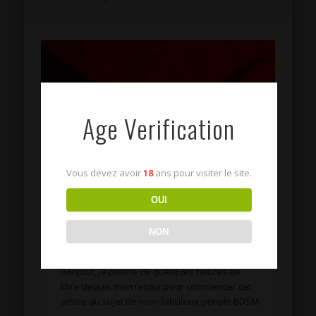
Age Verification
Vous devez avoir
18
ans pour visiter le site.
OUI
Road Trip BDSM – Retour
d’expérience
NON
Bonjour, Je profite de quelques heures de
libre depuis mon retour pour commencer cet
article au sujet de mon fabuleux périple BDSM.