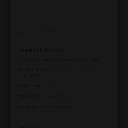
…
Tweets de @SoumiseClarisse
Commentaires récents
Honey Goldfish
dans
La soumission au quotidien
gilles RIOULT
dans
Comment réaliser sa première
séance BDSM ?
Meekness
dans
L’amour
Philippe
dans
Esclave / soumise
Ludovic
dans
Trouver sa soumise
Livre d'or