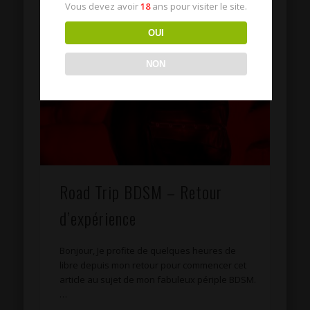
Vous devez avoir
18
ans pour visiter le site.
OUI
NON
Road Trip BDSM – Retour
d’expérience
Bonjour, Je profite de quelques heures de
libre depuis mon retour pour commencer cet
article au sujet de mon fabuleux périple BDSM.
…