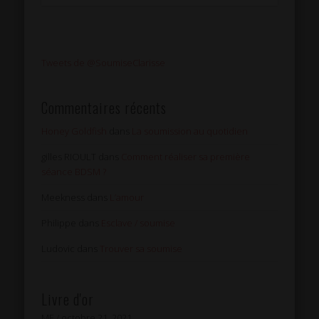
Tweets de @SoumiseClarisse
Commentaires récents
Honey Goldfish
dans
La soumission au quotidien
gilles RIOULT
dans
Comment réaliser sa première
séance BDSM ?
Meekness
dans
L’amour
Philippe
dans
Esclave / soumise
Ludovic
dans
Trouver sa soumise
Livre d'or
ME
/
octobre 21, 2021