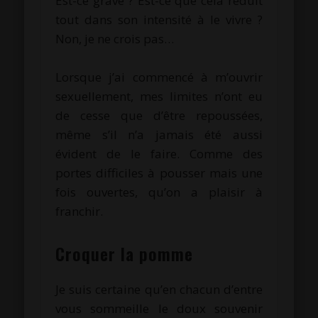
Est-ce grave ? Est-ce que cela réduit
tout dans son intensité à le vivre ?
Non, je ne crois pas…
.
Lorsque j’ai commencé à m’ouvrir
sexuellement, mes limites n’ont eu
de cesse que d’être repoussées,
même s’il n’a jamais été aussi
évident de le faire. Comme des
portes difficiles à pousser mais une
fois ouvertes, qu’on a plaisir à
franchir.
.
Croquer la pomme
Je suis certaine qu’en chacun d’entre
vous sommeille le doux souvenir