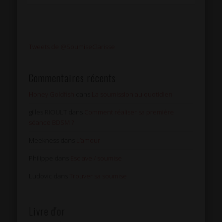
Tweets de @SoumiseClarisse
Commentaires récents
Honey Goldfish
dans
La soumission au quotidien
gilles RIOULT
dans
Comment réaliser sa première
séance BDSM ?
Meekness
dans
L’amour
Philippe
dans
Esclave / soumise
Ludovic
dans
Trouver sa soumise
Livre d'or