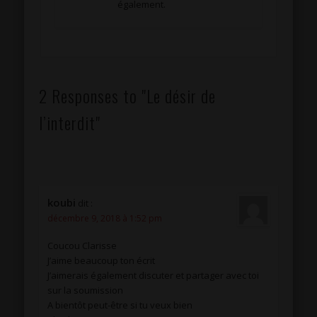
également.
2 Responses to "Le désir de
l’interdit"
koubi
dit :
décembre 9, 2018 à 1:52 pm
Coucou Clarisse
J’aime beaucoup ton écrit
J’aimerais également discuter et partager avec toi
sur la soumission
A bientôt peut-être si tu veux bien