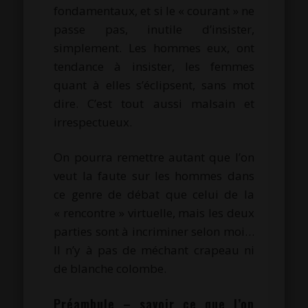
fondamentaux, et si le « courant » ne
passe pas, inutile d’insister,
simplement. Les hommes eux, ont
tendance à insister, les femmes
quant à elles s’éclipsent, sans mot
dire. C’est tout aussi malsain et
irrespectueux.
On pourra remettre autant que l’on
veut la faute sur les hommes dans
ce genre de débat que celui de la
« rencontre » virtuelle, mais les deux
parties sont à incriminer selon moi…
Il n’y à pas de méchant crapeau ni
de blanche colombe.
Préambule – savoir ce que l’on