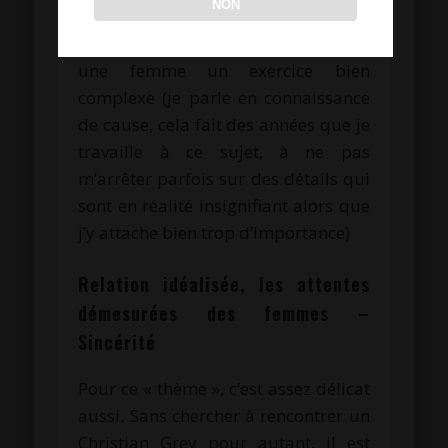
NON
maladroits, je vous encourage à
passer au délà, ce qui est déjà pour
une femme un exercice bien
complexe (je parle en connaissance
de cause, cela fait des années que je
travaille à ce sujet, à ne pas
m’arrêter parfois sur des détails qui
sont en réalité insignifiant alors que
j’y attache bien trop d’importance)
Relation idéalisée, les attentes
démesurées des femmes –
Sincérité
Pour ce « thème », c’est assez délicat
aussi. Sans chercher à rencontrer un
Christian Grey pour autant, il est