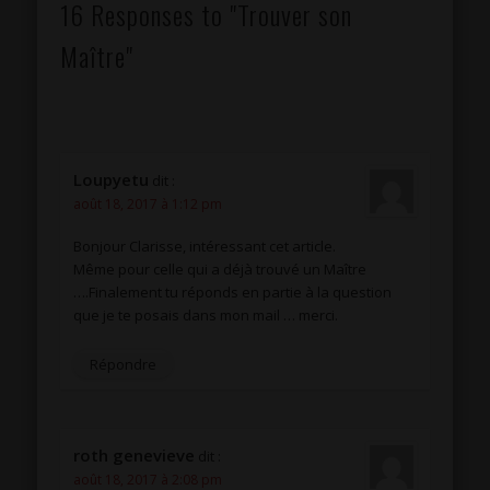
16 Responses to "Trouver son
Maître"
Loupyetu
dit :
août 18, 2017 à 1:12 pm
Bonjour Clarisse, intéressant cet article.
Même pour celle qui a déjà trouvé un Maître
….Finalement tu réponds en partie à la question
que je te posais dans mon mail … merci.
Répondre
roth genevieve
dit :
août 18, 2017 à 2:08 pm