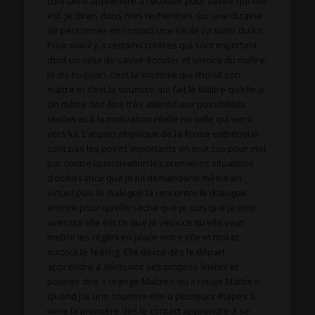
connaître apprendre à l’écouter pour savoir qui elle
est. Je dirais dans mes recherches sur une dizaine
de personnes en contact une seule va sortir du lot.
Pour moi il y a certains critères qui sont important
dont un celui de savoir écouter et silence du maître.
Je dis toujours c’est la soumise qui choisit son
maître et c’est la soumise qui fait le Maître qu’elle a.
Un mètre doit être très attentif aux possibilités
réelles et à la motivation réelle ne celle qui vient
vers lui. L’aspect physique de la forme esthétique
sont pas les points importants en tout cas pour moi
par contre la motivation les premières situations
d’obéissance que je lui demanderai même en
virtuel puis le dialogue la rencontre le dialogue
encore pour qu’elle sache que je suis que je vois
avec qui elle est ce que je veux ce qu’elle veut
mettre les règles en place entre elle et moi et
surtout le feeling. Elle devra dès le départ
apprendre à découvrir ses propres limites et
pouvoir dire « orange Maître » ou « rouge Maître ».
Quand j’ai une soumise elle a plusieurs étapes à
vivre la première des le contact apprendre à se