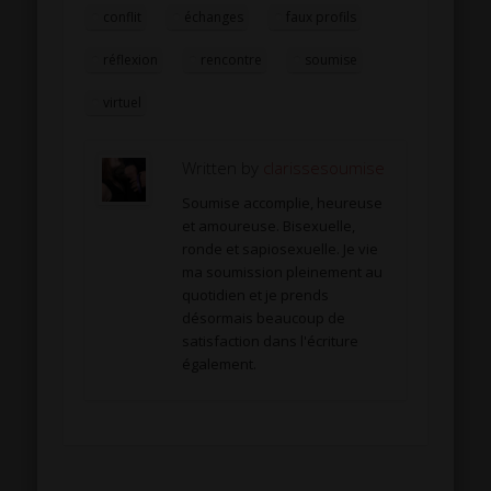
conflit
échanges
faux profils
réflexion
rencontre
soumise
virtuel
Written by
clarissesoumise
Soumise accomplie, heureuse
et amoureuse. Bisexuelle,
ronde et sapiosexuelle. Je vie
ma soumission pleinement au
quotidien et je prends
désormais beaucoup de
satisfaction dans l'écriture
également.