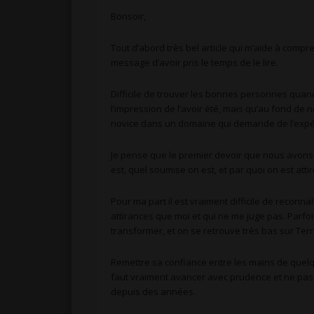
Bonsoir,
Tout d’abord très bel article qui m’aide à compre
message d’avoir pris le temps de le lire.
Difficile de trouver les bonnes personnes quand
l’impression de l’avoir été, mais qu’au fond d
novice dans un domaine qui demande de l’expé
Je pense que le premier devoir que nous avons 
est, quel soumise on est, et par quoi on est at
Pour ma part il est vraiment difficile de reconn
attirances que moi et qui ne me juge pas. Parfo
transformer, et on se retrouve très bas sur T
Remettre sa confiance entre les mains de quelq
faut vraiment avancer avec prudence et ne pas 
depuis des années.