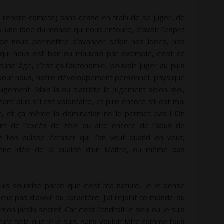
rendre compte) sans cesse en train de se juger, de
si une idée du monde qui nous entoure, d’avoir l’esprit
si de nous permettre d’avancer selon nos idées, nos
e qui nous est bon ou mauvais par exemple, c’est ce
eune âge, c’est ça l’autonomie, pouvoir juger au plus
n pour nous, notre développement personnel, physique
gement. Mais là ou s’arrête le jugement selon moi,
tant plus s’il est volontaire, et pire encore s’il est mal
ur, et ça même la domination ne le permet pas ! On
nt de l’excès de zèle ou pire encore de l’abus de
e l’on puisse écraser qui l’on veut quand on veut,
nne idée de la qualité d’un Maître, ou même pas
 suis soumise parce que c’est ma nature, je le pense
he pas d’avoir du caractère. J’ai rejoint ce monde du
 jardin secret. Car c’est l’endroit le seul ou je suis
e telle que je le suis, sans vouloir faire comme tous