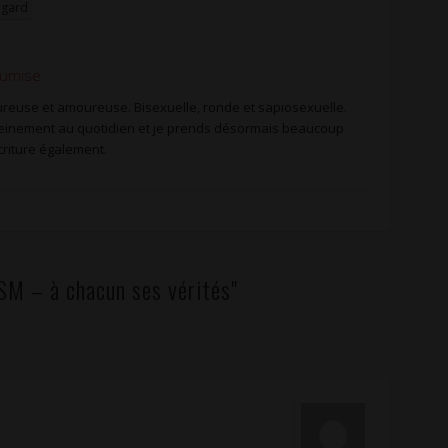
egard
oumise
reuse et amoureuse. Bisexuelle, ronde et sapiosexuelle.
leinement au quotidien et je prends désormais beaucoup
criture également.
M – à chacun ses vérités"