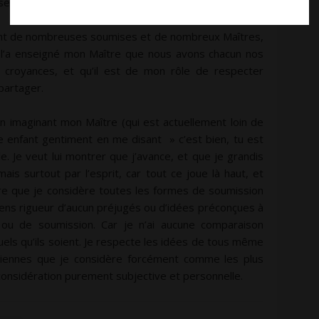
e faire accepter de la sorte !
enant de nombreuses soumises et de nombreux Maîtres,
’a enseigné mon Maître que nous avons chacun nos
s croyances, et qu’il est de mon rôle de respecter
 partager.
n imaginant mon Maître (qui est actuellement loin de
 enfant gentiment en me disant » c’est bien, tu est
 Je veut lui montrer que j’avance, et que je grandis
ais surtout par l’esprit, car tout ce joue là haut, et
re que je considère toutes les formes de soumission
iens rigueur d’aucun préjugés ou d’idées préconçues à
ou de soumission. Car je n’ai aucune comparaison
quels qu’ils soient. Je respecte les idées de tous même
 miennes que je considère forcément comme les plus
 considération purement subjective et personnelle.