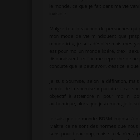
le monde, ce que je fait dans ma vie vanil
invisible.
Malgré tout beaucoup de personnes qui p
mon mode de vie m’indiquent que j’insp
monde ici », je suis désolée mais mes y
est pour moi un monde libéré, d’exil sexue
disparaissent, et l’on me reproche de ne p
conduite que je peut avoir, c’est celle 
Je suis Soumise, selon la définition, mai
moule de la soumise « parfaite » car sou
objectif à atteindre ni pour moi ni
authentique, alors que justement, je le su
Je sais que ce monde BDSM impose à de
Maître ce ne sont des normes que nous n
sens pour beaucoup, mais si cela n’en à 