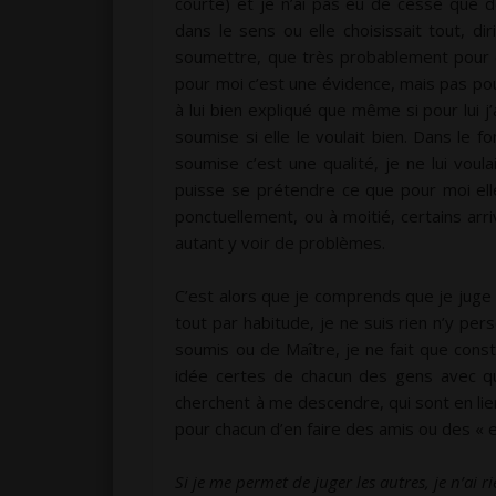
courte) et je n’ai pas eu de cesse que de
dans le sens ou elle choisissait tout, di
soumettre, que très probablement pour cel
pour moi c’est une évidence, mais pas pou
à lui bien expliqué que même si pour lui j
soumise si elle le voulait bien. Dans le 
soumise c’est une qualité, je ne lui voul
puisse se prétendre ce que pour moi ell
ponctuellement, ou à moitié, certains arri
autant y voir de problèmes.
C’est alors que je comprends que je juge 
tout par habitude, je ne suis rien n’y per
soumis ou de Maître, je ne fait que const
idée certes de chacun des gens avec qui
cherchent à me descendre, qui sont en lie
pour chacun d’en faire des amis ou des « 
Si je me permet de juger les autres, je n’ai 