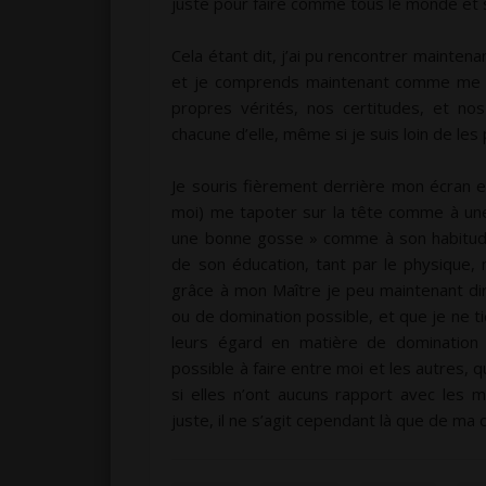
juste pour faire comme tous le monde et s
Cela étant dit, j’ai pu rencontrer maint
et je comprends maintenant comme me l
propres vérités, nos certitudes, et no
chacune d’elle, même si je suis loin de les
Je souris fièrement derrière mon écran e
moi) me tapoter sur la tête comme à une
une bonne gosse » comme à son habitude.
de son éducation, tant par le physique, m
grâce à mon Maître je peu maintenant di
ou de domination possible, et que je ne t
leurs égard en matière de domination 
possible à faire entre moi et les autres, 
si elles n’ont aucuns rapport avec les
juste, il ne s’agit cependant là que de ma