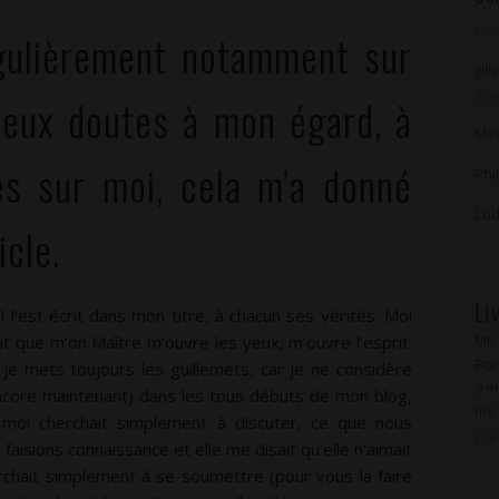
Hon
gulièrement notamment sur
gil
séa
eux doutes à mon égard, à
Me
s sur moi, cela m’a donné
Phi
Lud
icle.
Li
l’est écrit dans mon titre, à chacun ses vérités. Moi
t que m’on Maître m’ouvre les yeux, m’ouvre l’esprit.
ME
Lol
Bon
Bon
 je mets toujours les guillemets, car je ne considère
9 mo
bds
ore maintenant) dans les tous débuts de mon blog,
me 
fét
oi cherchait simplement à discuter, ce que nous
Con
s faisions connaissance et elle me disait qu’elle n’aimait
herchait simplement à se soumettre (pour vous la faire