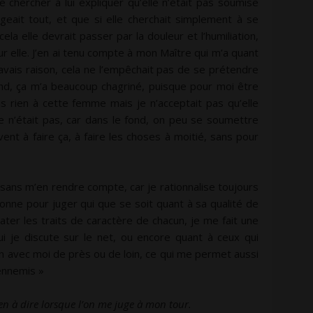
 chercher à lui expliquer qu’elle n’était pas soumise
rigeait tout, et que si elle cherchait simplement à se
a elle devrait passer par la douleur et l’humiliation,
r elle. J’en ai tenu compte à mon Maître qui m’a quant
’avais raison, cela ne l’empêchait pas de se prétendre
fond, ça m’a beaucoup chagriné, puisque pour moi être
ais rien à cette femme mais je n’acceptait pas qu’elle
e n’était pas, car dans le fond, on peu se soumettre
vent à faire ça, à faire les choses à moitié, sans pour
sans m’en rendre compte, car je rationnalise toujours
sonne pour juger qui que se soit quant à sa qualité de
ater les traits de caractère de chacun, je me fait une
 je discute sur le net, ou encore quant à ceux qui
n avec moi de près ou de loin, ce qui me permet aussi
ennemis »
rien à dire lorsque l’on me juge à mon tour.