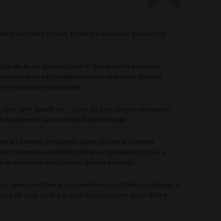
ndre certaines choses. Et merci à tous ceux qui liront ce
 on dit de soi qu’on est une <> parce qu’on a toujours
e nous même on est complètement perdue étant de vraie
rience pour le comprendre.
dans cette qualité de <> c’est déjà de comprendre qui on
tiré exactement car le monde Bdsm est large.
aître les bonnes personnes, celles qui ont les mêmes
is on a l’impression d’être tombé sur quelqun qui nous a
erre quand on se rend compte qu’on a échouée…
un après un échec aussi violent me paraît bien compliqué, il
tout de suite se dire que c’est LA personne qu’on désire