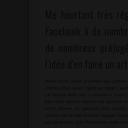
Me heurtant très ré
Facebook à de nombr
de nombreux préjugé
l’idée d’en faire un art
Avant toute chose je pense que comme il 
même j’étais assez rigide au départ, avan
J’ai discuté avec une « soumise » (voyez
pas cette femme comme une soumise enc
cette femme en question tout comme m
faisions par le biais d’emails régulier. Nou
pas la douleur, pas l’humiliation, mais c