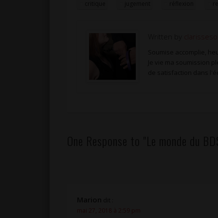
critique
jugement
réflexion
r
Written by
clarisses
Soumise accomplie, heu
Je vie ma soumission p
de satisfaction dans l'é
One Response to "Le monde du BDS
Marion
dit :
mai 27, 2018 à 2:59 pm