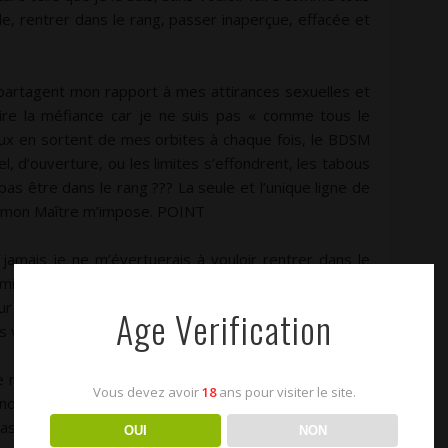
le, rentrer dans le rang, passer inaperçue, effacée et
artagent mon rapport à mes attirances sexuelles et
ire la méfiance car je ne suis pas « comme tous le
eux en sortent de mes orbites à chaque fois, le BDSM
l, d’ouverture, ou les limites s’effondrent, les tabous
as être dans le rang ??? La seule et l’unique ligne de
que mon Maître m’impose. POINT
s jamais je ne m’évertuerais à vouloir rentrer dans le
mise peut être mais parfaite non, et ce n’est pas un
 pour mon Maître. On me reproche de ne pas être
Age Verification
is visiblement beaucoup plus que tout ceux-ci.
 nombreuses normes, mais ni pour moi ni pour mon
Vous devez avoir
18
ans pour visiter le site.
ous évertuons à obtenir. Je comprends que ça ai du
pas pour nous, aucun motif pour se forcer à y adhérer
OUI
NON