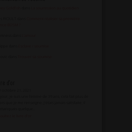
ey Goldfish
dans
La soumission au quotidien
les RIOULT
dans
Comment réaliser sa première
nce BDSM ?
ekness
dans
L’amour
lippe
dans
Esclave / soumise
ovic
dans
Trouver sa soumise
vre d'or
a
/
/
octobre 21, 2021
octobre 10, 2021
jour, je suis une femme de 39 ans, cela fait plus de
jour, merci pour ce voyage dans votre blog. Que la
is que je me renseigne, j'étais jamais satisfaite, il
m soit portée à l'avenir et attire les adeptes de
manquais quelque...
iches , d'un côté comme...
sultez le livre d'or