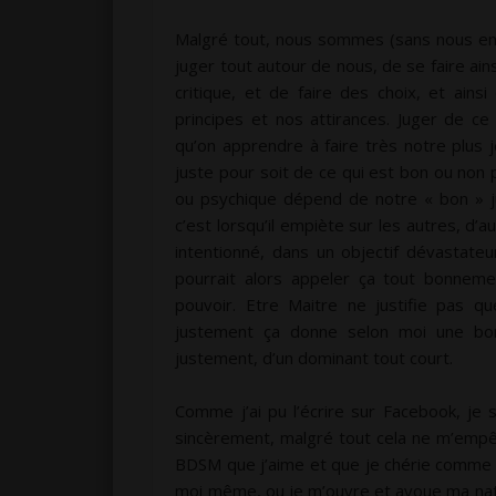
Malgré tout, nous sommes (sans nous en 
juger tout autour de nous, de se faire ain
critique, et de faire des choix, et ain
principes et nos attirances. Juger de c
qu’on apprendre à faire très notre plus j
juste pour soit de ce qui est bon ou no
ou psychique dépend de notre « bon » ju
c’est lorsqu’il empiète sur les autres, d’au
intentionné, dans un objectif dévastate
pourrait alors appeler ça tout bonneme
pouvoir. Etre Maitre ne justifie pas qu
justement ça donne selon moi une bo
justement, d’un dominant tout court.
Comme j’ai pu l’écrire sur Facebook, je
sincèrement, malgré tout cela ne m’empêc
BDSM que j’aime et que je chérie comme mon
moi même, ou je m’ouvre et avoue ma natur