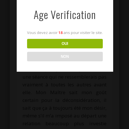
Age Verification
Vous devez avoir
18
ans pour visiter le site.
OUI
Humiliation et frustration extrême
NON
En dehors de la douleur, je compris
très vite qu’aujourd’hui j’allais vivre
une séance qui ne ressemblerais pas
vraiment à toutes les autres avant
elle. Mon Maître sait mon goût
certain pour la déconsidération, il
sait que ça à toujours été mon désir,
même s’il m’a imposé au départ une
relation beaucoup plus investie