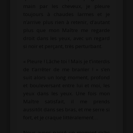
main par les cheveux, je pleure
toujours à chaudes larmes et je
n’arrive plus rien à retenir, d’autant
plus que mon Maître me regarde
droit dans les yeux, avec un regard
si noir et perçant, très perturbant.
« Pleure ! Lâche toi ! Mais je t’interdis
de t’arrêter de me branler ! » s’en
suit alors un long moment, profond
et bouleversant entre lui et moi, les
yeux dans les yeux. Une fois mon
Maître satisfait, il me prends
aussitôt dans ses bras, et me serre si
fort, et je craque littéralement…
Nous avons passé un moment riche