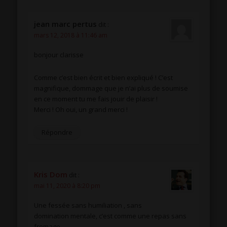
jean marc pertus
dit :
mars 12, 2018 à 11:46 am
bonjour clarisse
Comme c’est bien écrit et bien expliqué ! C’est
magnifique, dommage que je n’ai plus de soumise
en ce moment tu me fais jouir de plaisir !
Merci ! Oh oui, un grand merci !
Répondre
Kris Dom
dit :
mai 11, 2020 à 8:20 pm
Une fessée sans humiliation , sans
domination mentale, c’est comme une repas sans
fromage.