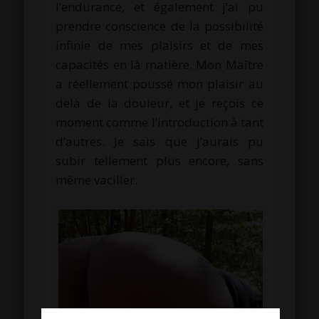
l’endurance, et également j’ai pu
prendre conscience de la possibilité
infinie de mes plaisirs et de mes
capacités en là matière. Mon Maître
a réellement poussé mon plaisir au
delà de la douleur, et je reçois ce
moment comme l’introduction à tant
d’autres. Je sais que j’aurais pu
subir tellement plus encore, sans
même vaciller.