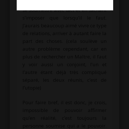
bienveillance et écoute d’un côté et à
se soumettre avec tact et en sachant
s’imposer que lorsqu’il le faut.
J’aurais beaucoup aimé vivre ce type
de relations, arriver à autant faire la
part des choses. (cela soulève un
autre problème cependant, car en
plus de rechercher un Maître, il faut
y voir aussi un conjoint, l’un et
l’autre étant déjà très compliqué
séparé, les deux réunis, c’est de
l’utopie)
Pour faire bref, il est donc, je crois,
impossible de pouvoir affirmer
qu’en réalité, c’est toujours la
personne soumise qui a le pouvoir.