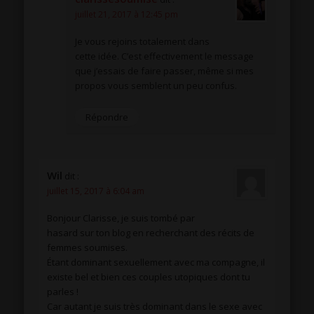
juillet 21, 2017 à 12:45 pm
Je vous rejoins totalement dans
cette idée. C’est effectivement le message
que j’essais de faire passer, même si mes
propos vous semblent un peu confus.
Répondre
Wil
dit :
juillet 15, 2017 à 6:04 am
Bonjour Clarisse, je suis tombé par
hasard sur ton blog en recherchant des récits de
femmes soumises.
Étant dominant sexuellement avec ma compagne, il
existe bel et bien ces couples utopiques dont tu
parles !
Car autant je suis très dominant dans le sexe avec