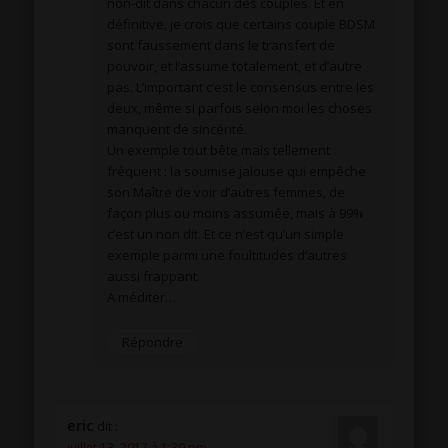
non-dit dans chacun des couples. Et en
définitive, je crois que certains couple BDSM
sont faussement dans le transfert de
pouvoir, et l’assume totalement, et d’autre
pas. L’important c’est le consensus entre les
deux, même si parfois selon moi les choses
manquent de sincérité.
Un exemple tout bête mais tellement
fréquent : la soumise jalouse qui empêche
son Maître de voir d’autres femmes, de
façon plus ou moins assumée, mais à 99%
c’est un non dit. Et ce n’est qu’un simple
exemple parmi une foultitudes d’autres
aussi frappant.
A méditer…
Répondre
eric
dit :
juillet 13, 2017 à 1:30 pm