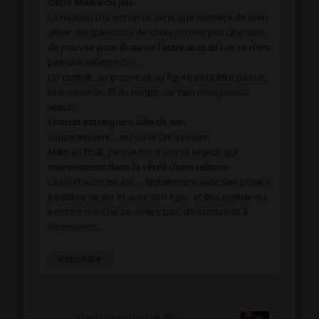
d’être Maitre du jeu..
La relation D/s est en ce sens une maniëre de bien
gérer ces questions de choix et n’est pas une lutte
de pouvoir pour dominer l’autre,auquel cas ce n’est
pas une relation D/s..
Un contrat ,au propre et au figuré peut être passé,
et évoluer au fil du temps, car rien n’est jamais
acquis..
Chacun est responsable de son
consentement….et/ ou le fait evoluer..
Mais au final, c’est aussi d’autres enjeux qui
interviennent dans la vérité d’une relation :
Là où chacun en est…. Notamment avec son propre
équilibre de vie et avec son égo…et des enjeux qui
existent mais ne se voient pas, d’inconscient à
inconscient…
Répondre
clarissesoumise
dit :