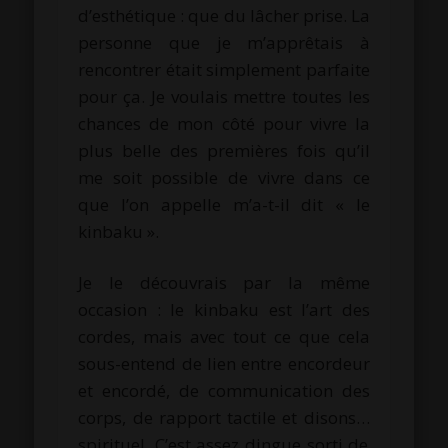
d’esthétique :
que du lâcher prise.
La
personne que je m’apprêtais à
rencontrer était simplement parfaite
pour ça.
Je voulais mettre toutes les
chances de mon côté pour vivre la
plus belle des premières fois qu’il
me soit possible de vivre dans ce
que l’on appelle m’a-t-il dit « le
kinbaku
».
Je le découvrais par la même
occasion :
le
kinbaku
est l’art des
cordes, mais avec tout ce que cela
sous-entend de lien entre
encordeur
et encordé, de communication des
corps, de rapport tactile et disons…
spirituel
.
C’est assez dingue sorti de