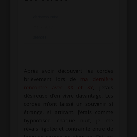
clarissesoumise
mai 7, 2017
séances
Après avoir découvert les cordes
brièvement lors de
ma dernière
rencontre avec
XX et XY
, j’étais
désireuse d’en vivre davantage.
Les
cordes m’ont laissé un souvenir si
étrange, si attirant.
J’étais comme
hypnotisée, chaque nuit, je me
rêvais
ligotée
et contrainte entre de
longues cordes de chanvre.
Cet art