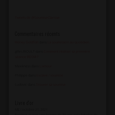
Tweets de @SoumiseClarisse
Commentaires récents
Honey Goldfish
dans
La soumission au quotidien
gilles RIOULT
dans
Comment réaliser sa première
séance BDSM ?
Meekness
dans
L’amour
Philippe
dans
Esclave / soumise
Ludovic
dans
Trouver sa soumise
Livre d'or
ME
/
octobre 21, 2021
Bonjour, je suis une femme de 39 ans, cela fait plus de