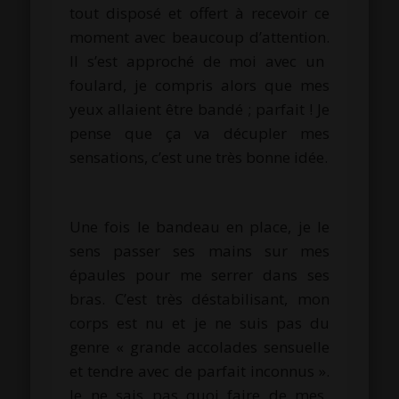
tout disposé et offert à recevoir ce
moment avec beaucoup d’attention.
Il s’est approché de moi avec un
foulard, je compris alors que mes
yeux allaient être
bandé
;
parfait !
Je
pense que ça va décupler mes
sensations, c’est une très bonne idée.
Une fois le bandeau en place, je le
sens passer ses mains sur mes
épaules pour me serrer dans ses
bras.
C’est très déstabilisant, mon
corps est nu et je ne suis pas du
genre «
grande
accolades sensuelle
et tendre avec de parfait
inconnus
».
Je ne sais pas quoi faire de mes