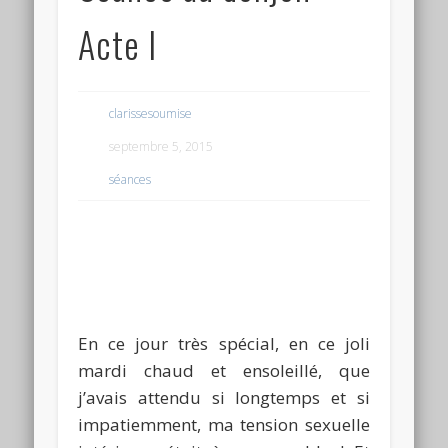
Acte I
clarissesoumise
septembre 5, 2015
séances
DONJON DONJON DONJON DONJON
DONJON DONJON DONJON DONJON
DONJON
En ce jour très spécial, en ce joli
mardi chaud et ensoleillé, que
j’avais attendu si longtemps et si
impatiemment, ma tension sexuelle