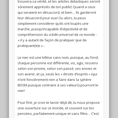
trouvera sa vérité, et tes articles didactiques seront
sûrement appréciés de ton public! Quand a ceux
qui seraient en désaccord, et bien… Ils garderont
leur désaccord pour eux! Ou alors, tu peux
simplement considérer qu’ils ont loupés une
marche, puisqu’incapable d’objectivité et de
compréhension du crédit universel de ce monde :
« il y a autant de façon de pratiquer que de
pratiquant(e)s »…
Le nier est une bêtise sans nom, puisque, au fond,
chaque personne est différente, vis, agis, ressens
selon son prisme, selon son passé, ses envies et
son avenir, et ça, seuls les « étroits d’esprits » (qui
n’ont foncièrement rien a faire dans la sphère
BDSM puisque contraire à ses valeurs) pourront le
nier!
Pour finir, je crois te lavoir déjà dit, tu nous propose
une ouverture sur ce monde, et souvent sur tes
pensées, parfaitement unique et sans filtre… C’est