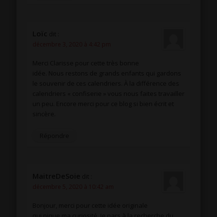
Loïc
dit :
décembre 3, 2020 à 4:42 pm
Merci Clarisse pour cette très bonne
idée. Nous restons de grands enfants qui gardons
le souvenir de ces calendriers. À la différence des
calendriers « confiserie » vous nous faites travailler
un peu. Encore merci pour ce blog si bien écrit et
sincère.
Répondre
MaitreDeSoie
dit :
décembre 5, 2020 à 10:42 am
Bonjour, merci pour cette idée originale
qui pique ma curiosité. Je pars à la recherche du