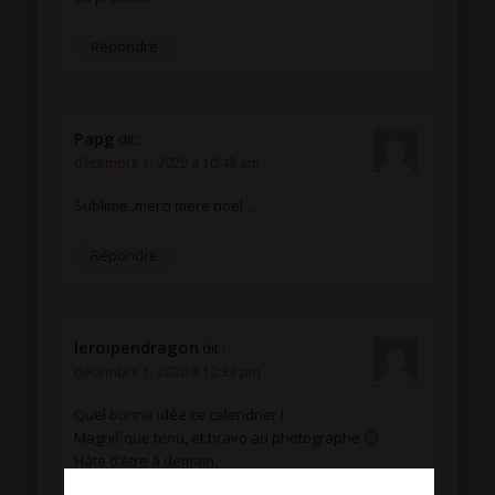
Répondre
Papg
dit :
décembre 1, 2020 à 10:43 am
Sublime..merci mere noël….
Répondre
leroipendragon
dit :
décembre 1, 2020 à 12:33 pm
Quel bonne idée ce calendrier !
Magnifique tenu, et bravo au photographe 🙂
Hâte d’être à demain.