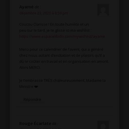
Ayamé
dit :
décembre 23, 2020 à 8:59 pm
Coucou Clarisse ! En toute humilité et un
peu sur le tard, je te glisse ici ma wishlist :
https://www.espacelibido.com/mywishlist/ayame
Merci pour ce calendrier de l’avent, qui a généré
chez nous autant d’excitation et de plaisirs qu’il a
dû te coûter en travail et en organisation en amont.
Alors MERCI.
Je t’embrasse TRÈS chaleureusement, Madame la
Ministre ❤️
Répondre
Rouge Écarlate
dit :