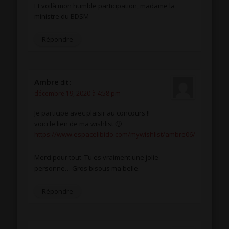
Et voilà mon humble participation, madame la
ministre du BDSM
Répondre
Ambre
dit :
décembre 19, 2020 à 4:58 pm
Je participe avec plaisir au concours !!
voici le lien de ma wishlist 🙂
https://www.espacelibido.com/mywishlist/ambre06/
Merci pour tout. Tu es vraiment une jolie
personne… Gros bisous ma belle.
Répondre