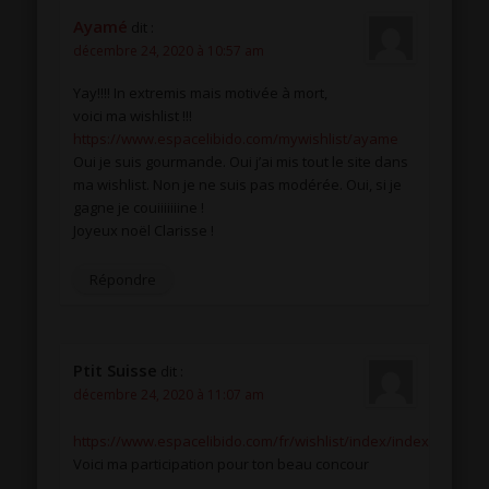
Ayamé
dit :
décembre 24, 2020 à 10:57 am
Yay!!!! In extremis mais motivée à mort,
voici ma wishlist !!!
https://www.espacelibido.com/mywishlist/ayame
Oui je suis gourmande. Oui j’ai mis tout le site dans
ma wishlist. Non je ne suis pas modérée. Oui, si je
gagne je couiiiiiiine !
Joyeux noël Clarisse !
Répondre
Ptit Suisse
dit :
décembre 24, 2020 à 11:07 am
https://www.espacelibido.com/fr/wishlist/index/index/
Voici ma participation pour ton beau concour