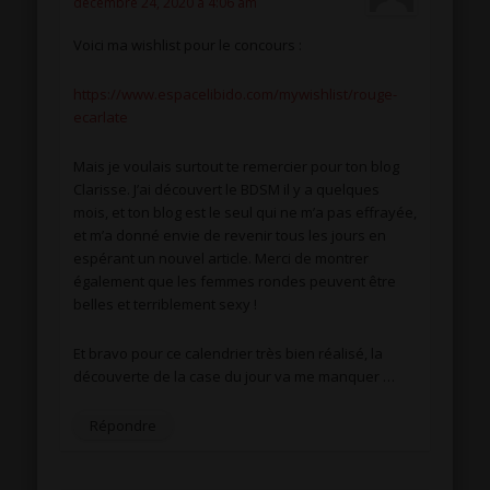
décembre 24, 2020 à 4:06 am
Voici ma wishlist pour le concours :
https://www.espacelibido.com/mywishlist/rouge-
ecarlate
Mais je voulais surtout te remercier pour ton blog
Clarisse. J’ai découvert le BDSM il y a quelques
mois, et ton blog est le seul qui ne m’a pas effrayée,
et m’a donné envie de revenir tous les jours en
espérant un nouvel article. Merci de montrer
également que les femmes rondes peuvent être
belles et terriblement sexy !
Et bravo pour ce calendrier très bien réalisé, la
découverte de la case du jour va me manquer …
Répondre