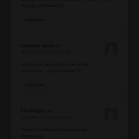
nom de votre Maitre 😉
Répondre
soumise ophel
dit :
décembre 6, 2020 à 3:51 pm
Très bonne idée, j’adore. Par contre
pour la ville … Un petit indice? 🙂
Répondre
Pendragon
dit :
décembre 10, 2020 à 5:10 pm
Toujours ce lien du 9 décembre qui
marche pas….