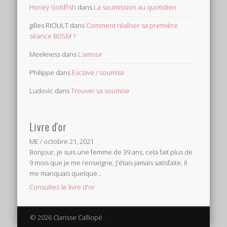
Honey Goldfish
dans
La soumission au quotidien
gilles RIOULT
dans
Comment réaliser sa première
séance BDSM ?
Meekness
dans
L’amour
Philippe
dans
Esclave / soumise
Ludovic
dans
Trouver sa soumise
Livre d'or
ME
/
octobre 21, 2021
Bonjour, je suis une femme de 39 ans, cela fait plus de
9 mois que je me renseigne, j'étais jamais satisfaite, il
me manquais quelque...
Consultez le livre d'or
© 2026 Clarisse Calliopé