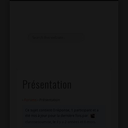
PRÉSENTATION
RÉPERTOIRE SM
INSPIRATIONS
RÉFLEXIONS
LIVRE D’OR
CONTACT
SÉANCES
EXTRAS
HOME
Présentation
›
Forums
›
Présentation
Ce sujet contient 0 réponse, 1 participant et a
été mis à jour pour la dernière fois par
clarissesoumise
, le
il y a 2 années et 6 mois
.