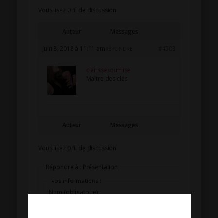
Vous lisez 0 fil de discussion
Auteur
Messages
juin 8, 2018 à 11:11 am
#4503
RÉPONDRE
clarissesoumise
Maître des clés
Auteur
Messages
Vous lisez 0 fil de discussion
Répondre à : Présentation
Vos informations :
Nom (obligatoire) :