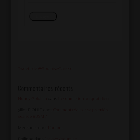
Envoyer
Tweets de @SoumiseClarisse
Commentaires récents
Honey Goldfish
dans
La soumission au quotidien
gilles RIOULT
dans
Comment réaliser sa première
séance BDSM ?
Meekness
dans
L’amour
Philippe
dans
Esclave / soumise