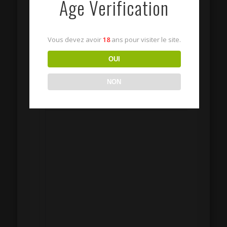
Age Verification
E-mail (ne sera pas publié) (obligatoire) :
Vous devez avoir
18
ans pour visiter le site.
Site :
OUI
NON