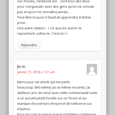
ses forums, facebook ect… sont tous des lieux
pour s’engueuler avec des gens qu’on ne connait
pas et qu’on ne connaîtra jamais…
Peut-être la aussi il faudrait apprendre à lâcher
prise…
Une autre citation : » Ce que les autres te
reprochent, cultive-le. C’est toi ! »
Répondre
Ju
dit :
janvier 15, 2018 à 1:31 am
Merci pour cet article qui me parle
beaucoup. Moi-même j’ai ce même ressenti, j’ai
dailleurs pris du recul avec cette communauté suite
à un accueil plutôt hostile sur un forum et au
manque d’ouverture d’esprit et de tolérance sur
d’autres.
Pour ma part je pense que le problème commence