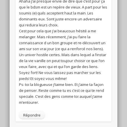
Ahaha j’ai presque envie de dire que c’est pour ça
que le bdsm est un repère de vieux. A part pour les
soumis (e) quils acceptent haut la main. Les
dominants eux. Sont juste encore un adversaire
qui reduira leurs choix.
Cest pour cela que j’ai beaucouo hésité a me
melanger. Mais récemment, j’ai pu faire la
connaissance d un bon groupe et re-découvert un
ami sur son vrai jour (ce qui a renforcé nos liens).
Un univer hostile certes. Mais dans lequel a l’instar
de la vie vanille on peut toujour choisir ce que l’on
veux faire, avec qui et qui l’on garde des liens.
Soyez fort! Ne vous laissez pas marcher sur les
pieds! Et soyez vous même!
Ps: toi la blogueuse j’taime bien. Et j’aime ta façon
de penser. Reste comme tu es c’est ce qui te rend
speciale. C’est des gens comme toi auquel j’aime
m’entourer.
Répondre