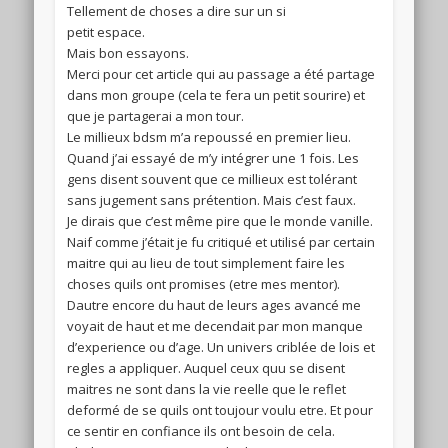
Tellement de choses a dire sur un si
petit espace.
Mais bon essayons.
Merci pour cet article qui au passage a été partage
dans mon groupe (cela te fera un petit sourire) et
que je partagerai a mon tour.
Le millieux bdsm m’a repoussé en premier lieu.
Quand j’ai essayé de m’y intégrer une 1 fois. Les
gens disent souvent que ce millieux est tolérant
sans jugement sans prétention. Mais c’est faux.
Je dirais que c’est même pire que le monde vanille.
Naif comme j’était je fu critiqué et utilisé par certain
maitre qui au lieu de tout simplement faire les
choses quils ont promises (etre mes mentor).
Dautre encore du haut de leurs ages avancé me
voyait de haut et me decendait par mon manque
d’experience ou d’age. Un univers criblée de lois et
regles a appliquer. Auquel ceux quu se disent
maitres ne sont dans la vie reelle que le reflet
deformé de se quils ont toujour voulu etre. Et pour
ce sentir en confiance ils ont besoin de cela.