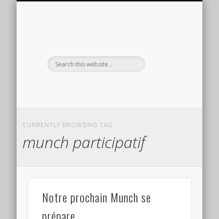
PRÉSENTATION
RÉPERTOIRE SM
INSPIRATIONS
RÉFLEXIONS
LIVRE D’OR
CONTACT
SÉANCES
EXTRAS
HOME
CURRENTLY BROWSING TAG
munch participatif
Notre prochain Munch se
prépare…