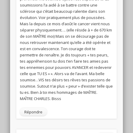
soumissions l’a aidé à se battre contre une
sclérose qui c’était beaucoup ralentie dans son
évolution. Voir pratiquement plus de poussées.
Mais la depuis ce mois d’août le cancer vient nous
séparer physiquement…. (elle réside à + de 670 km
de son MAÎTRE moi) Mais on se décourage pas de
nous retrouver maintenant qu’elle a été opérée et
est en convalescence. Ton courage doit te
permettre de renaître. Je dis toujours « tes peurs,
tes appréhension tu dois t’en faire tes amies pas
tes ennemies pour pouvoirs AVANCER et redevenir
celle que TU ES » ». Alors va de l’avant. Ma belle
soumise…VIS tes désirs tes rêves tes passions de
soumise. Sutout n’ai plus « peur » d’exister telle que
tu es. Bien à toi mes hommages de MAÎTRE.
MAÎTRE CHARLES. Bisss
Répondre