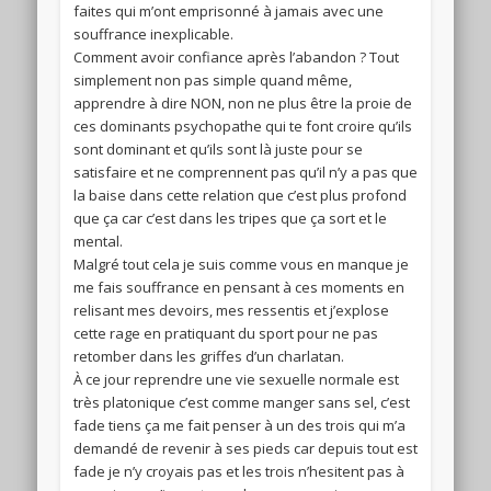
faites qui m’ont emprisonné à jamais avec une
souffrance inexplicable.
Comment avoir confiance après l’abandon ? Tout
simplement non pas simple quand même,
apprendre à dire NON, non ne plus être la proie de
ces dominants psychopathe qui te font croire qu’ils
sont dominant et qu’ils sont là juste pour se
satisfaire et ne comprennent pas qu’il n’y a pas que
la baise dans cette relation que c’est plus profond
que ça car c’est dans les tripes que ça sort et le
mental.
Malgré tout cela je suis comme vous en manque je
me fais souffrance en pensant à ces moments en
relisant mes devoirs, mes ressentis et j’explose
cette rage en pratiquant du sport pour ne pas
retomber dans les griffes d’un charlatan.
À ce jour reprendre une vie sexuelle normale est
très platonique c’est comme manger sans sel, c’est
fade tiens ça me fait penser à un des trois qui m’a
demandé de revenir à ses pieds car depuis tout est
fade je n’y croyais pas et les trois n’hesitent pas à