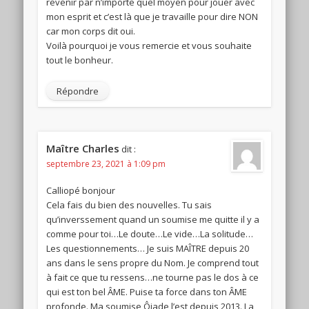
revenir par n’importe quel moyen pour jouer avec
mon esprit et c’est là que je travaille pour dire NON
car mon corps dit oui.
Voilà pourquoi je vous remercie et vous souhaite
tout le bonheur.
Répondre
Maître Charles
dit :
septembre 23, 2021 à 1:09 pm
Calliopé bonjour
Cela fais du bien des nouvelles. Tu sais
qu’inverssement quand un soumise me quitte il y a
comme pour toi…Le doute…Le vide…La solitude…
Les questionnements… Je suis MAÎTRE depuis 20
ans dans le sens propre du Nom. Je comprend tout
à fait ce que tu ressens…ne tourne pas le dos à ce
qui est ton bel ÂME. Puise ta force dans ton ÂME
profonde. Ma soumise Ôjade l’est depuis 2013. La