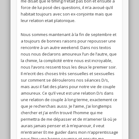
me disait que le timing n’etait pas bon et ensuite à
force de lui posé des questions, il m’a avoué qu’il
habitait toujours avec son ex-conjointe mais que
leur relation etait platonique.
Nous sommes maintenant à la fin de septembre et
a toujours de bonnes raisons pour repousser une
rencontre à un autre weekend. Dans nos textos
nous nous declarons amoureux l’un de l’autre, que
la chimie, la complicité entre nous est incroyable,
nous l’avons ressenti tous les deux le premier soir.
Il m’ecrit des choses très sensuelles et sexsuelles
sur comment se déroulerons nos séances D/s,
mais ausi il fait des plans pour notre vie de couple
amoureux. Ce qu’il veut est une relation D/s dans
une relation de couple à long terme, exactement ce
que je recherchais aussi. Je l’aime, j’ai longtemps
chercher et j’ai enfin trouvé l’homme qui me
permettra de me dépasser et de m’amener là où je
aurais jamais penser et à m’epanouir, il veut
m’entrainer Et me guider dans mon n’apprentissage
pour être une bonne soumise et ensuite me