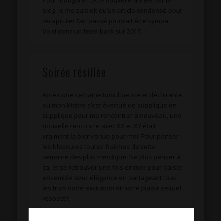
Pour inaugurer cette nouvelle année sur le
blog, je me suis dit qu’un article condensé pour
récapituler l’an passé pourrait être sympa.
Voici donc un feed-back sur 2017.
Soirée résillée
Après une semaine tumultueuse et déchirante
ou mon Maître s’est évertué de supplique en
supplique pour me rencontrer à nouveau, une
nouvelle rencontre avec XX et XY était
vraiment la bienvenue pour moi. Pour panser
les blessures toutes fraîches de cette
semaine des plus merdique. Ne plus penser à
ça, et se retrouver une fois encore pour baiser
ensemble avec élégance en partageant tous
les trois notre excitation et notre plaisir sexuel
respectif.