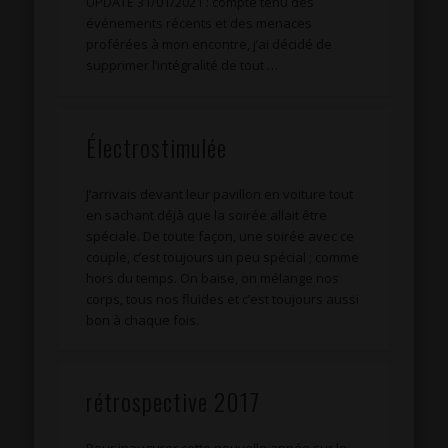
UPDATE 31/01/2021 : compte tenu des
événements récents et des menaces
proférées à mon encontre, j’ai décidé de
supprimer l’intégralité de tout …
Électrostimulée
J’arrivais devant leur pavillon en voiture tout
en sachant déjà que la soirée allait être
spéciale. De toute façon, une soirée avec ce
couple, c’est toujours un peu spécial ; comme
hors du temps. On baise, on mélange nos
corps, tous nos fluides et c’est toujours aussi
bon à chaque fois.
rétrospective 2017