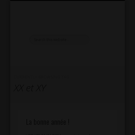
PRÉSENTATION
RÉPERTOIRE SM
INSPIRATIONS
RÉFLEXIONS
LIVRE D’OR
CONTACT
SÉANCES
EXTRAS
HOME
CURRENTLY BROWSING TAG
XX et XY
La bonne année !