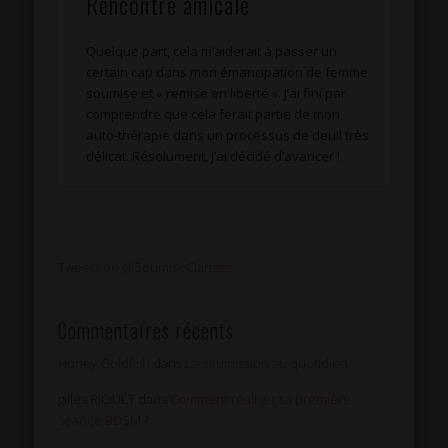
Rencontre amicale
Quelque part, cela m’aiderait à passer un
certain cap dans mon émancipation de femme
soumise et « remise en liberté ». J’ai fini par
comprendre que cela ferait partie de mon
auto-thérapie dans un processus de deuil très
délicat. Résolument, j’ai décidé d’avancer !
Tweets de @SoumiseClarisse
Commentaires récents
Honey Goldfish
dans
La soumission au quotidien
gilles RIOULT
dans
Comment réaliser sa première
séance BDSM ?